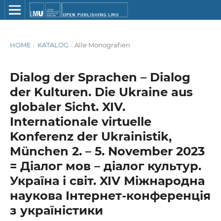
HOME
/
KATALOG
/
Alle Monografien
Dialog der Sprachen – Dialog
der Kulturen. Die Ukraine aus
globaler Sicht. XIV.
Internationale virtuelle
Konferenz der Ukrainistik,
München 2. – 5. November 2023
= Діалог мов – діалог культур.
Україна і світ. XIV Міжнародна
наукова Інтернет-конференція
з україністики