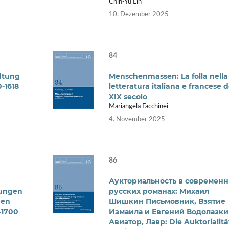
Chih-Yu Lin
10. Dezember 2025
84
ltung
Menschenmassen: La folla nella
-1618
letteratura italiana e francese d
XIX secolo
Mariangela Facchinei
4. November 2025
86
Аукториальность в современ
lungen
русских романах: Михаил
hen
Шишкин Письмовник, Взятие
-1700
Измаила и Евгений Водолазк
Авиатор, Лавр: Die Auktorialitä