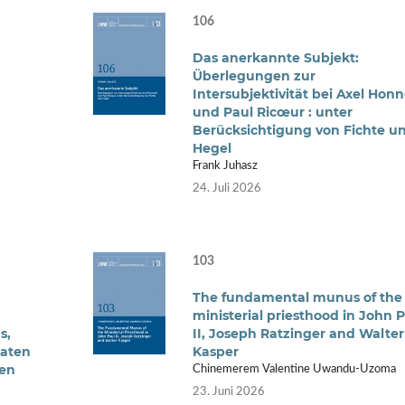
106
Das anerkannte Subjekt:
Überlegungen zur
Intersubjektivität bei Axel Hon
und Paul Ricœur : unter
Berücksichtigung von Fichte u
Hegel
Frank Juhasz
24. Juli 2026
103
The fundamental munus of the
ministerial priesthood in John 
s,
II, Joseph Ratzinger and Walter
aaten
Kasper
gen
Chinemerem Valentine Uwandu-Uzoma
23. Juni 2026