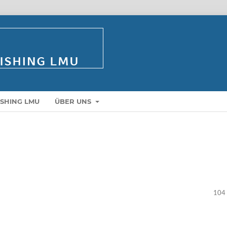
ISHING LMU
ÜBER UNS
104 