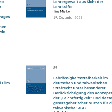
ns:
Lehrergewalt aus Sicht der
n
Lehrkräfte
Tina Mielke
rages
19. Dezember 2025
chen
wie
89
Fahrlässigkeitsstrafbarkeit im
d Film
deutschen und taiwanischen
Strafrecht unter besonderer
Berücksichtigung des Konzepts
der „Leichtfertigkeit“ und dess
gesetzgeberischer Nutzen für d
taiwanische StGB