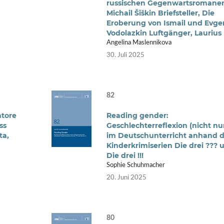
russischen Gegenwartsromane
Michail Šiškin Briefsteller, Die
Eroberung von Ismail und Evgen
Vodolazkin Luftgänger, Laurius
Angelina Maslennikova
30. Juli 2025
82
atore
Reading gender:
ss
Geschlechterreflexion (nicht nu
ta,
im Deutschunterricht anhand d
Kinderkrimiserien Die drei ??? 
Die drei !!!
Sophie Schuhmacher
20. Juni 2025
80