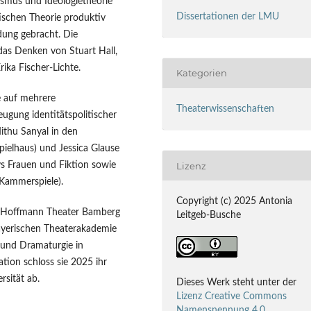
smus und Ideologietheorie
Dissertationen der LMU
ischen Theorie produktiv
dung gebracht. Die
 das Denken von Stuart Hall,
rika Fischer-Lichte.
Kategorien
se auf mehrere
Theaterwissenschaften
eugung identitätspolitischer
ithu Sanyal in den
pielhaus) und Jessica Glause
Lizenz
vs Frauen und Fiktion sowie
Kammerspiele).
Copyright (c) 2025 Antonia
A Hoffmann Theater Bamberg
Leitgeb-Busche
ayerischen Theaterakademie
k und Dramaturgie in
tion schloss sie 2025 ihr
sität ab.
Dieses Werk steht unter der
Lizenz Creative Commons
Namensnennung 4.0