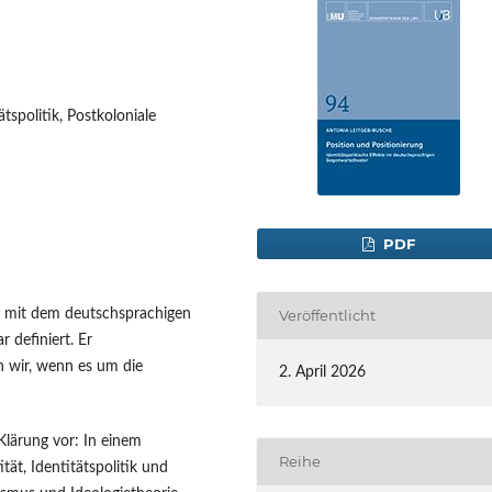
tspolitik, Postkoloniale
PDF
ng mit dem deutschsprachigen
Veröffentlicht
 definiert. Er
n wir, wenn es um die
2. April 2026
Klärung vor: In einem
Reihe
ät, Identitätspolitik und