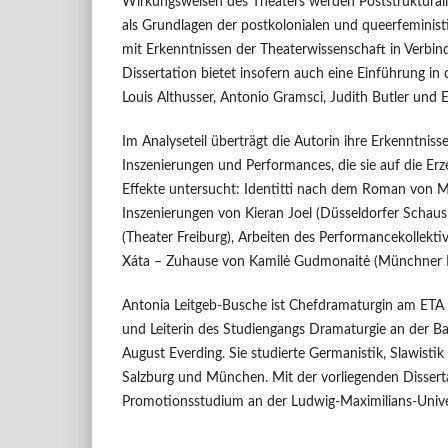
Wirkungsweisen des Theaters werden Poststrukturali
als Grundlagen der postkolonialen und queerfeminist
mit Erkenntnissen der Theaterwissenschaft in Verbin
Dissertation bietet insofern auch eine Einführung in
Louis Althusser, Antonio Gramsci, Judith Butler und E
Im Analyseteil überträgt die Autorin ihre Erkenntnis
Inszenierungen und Performances, die sie auf die Erz
Effekte untersucht: Identitti nach dem Roman von M
Inszenierungen von Kieran Joel (Düsseldorfer Schaus
(Theater Freiburg), Arbeiten des Performancekollekti
Xáta – Zuhause von Kamilė Gudmonaitė (Münchner 
Antonia Leitgeb-Busche ist Chefdramaturgin am ET
und Leiterin des Studiengangs Dramaturgie an der B
August Everding. Sie studierte Germanistik, Slawisti
Salzburg und München. Mit der vorliegenden Disserta
Promotionsstudium an der Ludwig-Maximilians-Univer