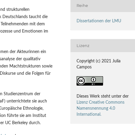
Reihe
nd strukturellen
k Deutschlands taucht die
Dissertationen der LMU
er Teilnehmenden mit dem
 Prozesse und Emotionen im
Lizenz
mmen der Akteurinnen ein
sanalyse der qualitativ
Copyright (c) 2021 Julia
enden Machtstrukturen sowie
Campos
 Diskurse und die Folgen für
en Studienzentrum der
Dieses Werk steht unter der
F) unterrichtete sie auch
Lizenz Creative Commons
 Europäische Ethnologie,
Namensnennung 4.0
International.
on führte sie am Institut
der UC Berkeley durch.