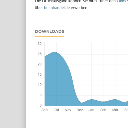
Die Druckausgabe können Sie direkt über den
Olms 
über
buchhandel.de
erwerben.
DOWNLOADS